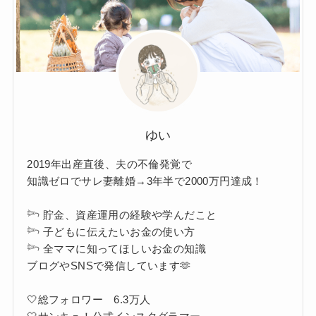
ゆい
2019年出産直後、夫の不倫発覚で
知識ゼロでサレ妻離婚→3年半で2000万円達成！
𓆸 貯金、資産運用の経験や学んだこと
𓆸 子どもに伝えたいお金の使い方
𓆸 全ママに知ってほしいお金の知識
ブログやSNSで発信しています🫶
🤍総フォロワー 6.3万人